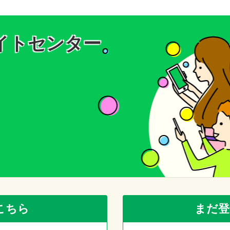
エイトセンター
こちら
まだ登