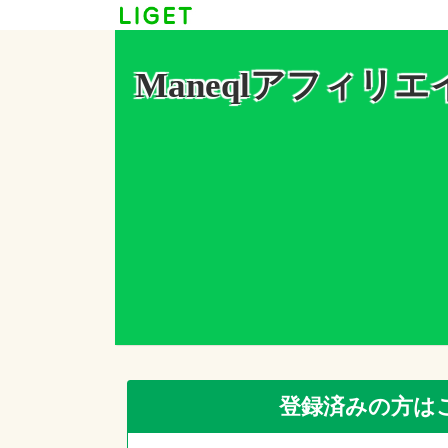
Maneqlアフィリ
登録済みの方は