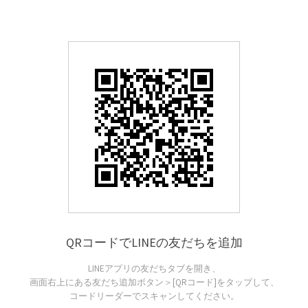
QRコードでLINEの友だちを追加
LINEアプリの友だちタブを開き、
画面右上にある友だち追加ボタン＞[QRコード]をタップして、
コードリーダーでスキャンしてください。